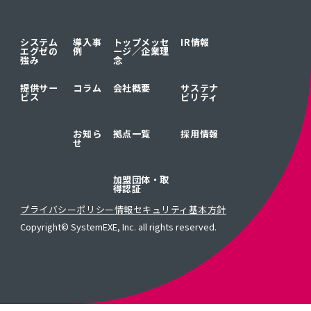
システム
導入事
トップメッセ
IR情報
エグゼの
例
ージ／
企業理
強み
念
提供サー
コラム
会社概要
サステナ
ビス
ビリティ
お知ら
拠点一覧
採用情報
せ
加盟団体・取
得認証
プライバシーポリシー
情報セキュリティ基本方針
Copyright© SystemEXE, Inc. all rights reserved.