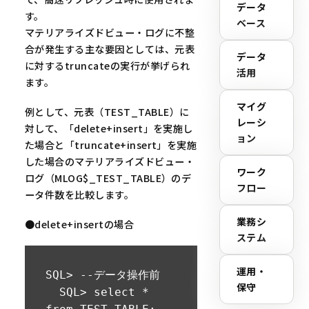
"SYS.DBMS_SNAPSHOT_
データ
す。
KKXRCA", 行245

ベース
マテリアライズドビュー・ログに不整
ORA-06512: 
合が発生する主な要因としては、元表
"SYS.DBMS_SNAPSHOT_
データ
に対するtruncateの実行が挙げられ
KKXRCA", 行2360

活用
ます。
ORA-06512: 
"SYS.DBMS_SNAPSHOT_
マイグ
例として、元表（TEST_TABLE）に
レーシ
KKXRCA", 行2916

対して、「delete+insert」を実施し
ョン
ORA-06512: 
た場合と「truncate+insert」を実施
"SYS.DBMS_SNAPSHOT_
した場合のマテリアライズドビュー・
ワーク
KKXRCA", 行3199

ログ（MLOG$_TEST_TABLE）のデ
フロー
ORA-06512: 
ータ件数を比較します。
"SYS.DBMS_SNAPSHOT_
業務シ
●delete+insertの場合
KKXRCA", 行3229

ステム
ORA-06512: 
"SYS.DBMS_SNAPSHOT"
運用・
SQL> --データ操作前

, 行15

保守
  SQL> select * 
ORA-06512: 行1