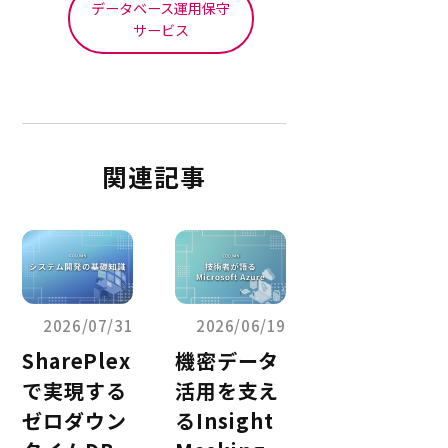
SQL> select 
データベース運用保守
mview_name, 
サービス
refresh_method from 
user_mviews  where 
mview_name 
='TEST_MVIEW';

関連記事
MVIEW_NAME      
REFRESH_METHOD

--------------- ---
------------

TEST_MVIEW      
FORCE
2026/07/31
2026/06/19
SharePlex
機密データ
で実現する
活用を支え
ゼロダウン
るInsight