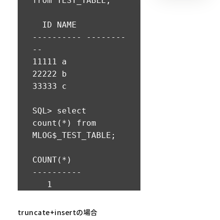
from TEST_TABLE;

  ID NAME

---------- --------
--

11111 a

22222 b

33333 c

SQL> select 
count(*) from 
MLOG$_TEST_TABLE;

COUNT(*)

----------

   1

SQL> --delete + 
truncate+insertの場合