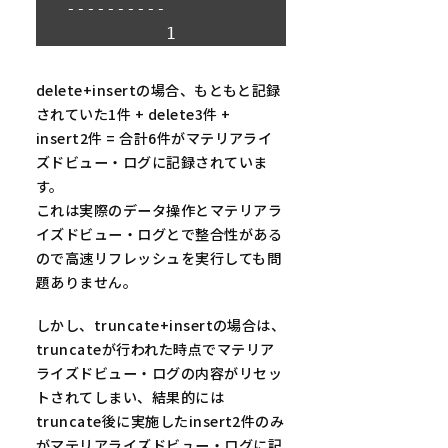
SQL> commit;

----------

          1

Commit complete.

SQL> --truncate + 
delete+insertの場合、もともと記録
SQL> --データ操作後

insert を実施

されていた1件 + delete3件 +
SQL> select * from 
SQL> truncate table 
insert2件 = 合計6件がマテリアライ
TEST_TABLE;

TEST_TABLE;

ズドビュー・ログに記録されていま
す。
  ID NAME

Table truncated.

これは実際のデータ操作とマテリアラ
---------- --------
イズドビュー・ログとで整合性がある
--

ので高速リフレッシュを実行しても問
SQL> insert into 
12345 A

題ありません。
TEST_TABLE values 
67890 B

(12345,'A');

しかし、truncate+insertの場合は、
truncateが行われた時点でマテリア
SQL> select 
1 row created.

ライズドビュー・ログの内容がリセッ
count(*) from 
トされてしまい、結果的には
MLOG$_TEST_TABLE;

SQL> insert into 
truncate後に実施したinsert2件のみ
TEST_TABLE values 
がマテリアライズドビュー・ログに記