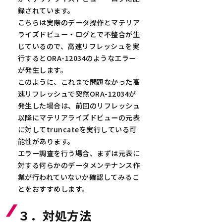
  COUNT(*)

(67890,'B');

録されています。
----------

こちらは実際のデータ操作とマテリア
         6
1 row created.

ライズドビュー・ログとで不整合が生
じているので、高速リフレッシュを実
SQL> commit;

行するとORA-12034のようなエラー
が発生します。
Commit complete.

このように、これまで問題なかった高
速リフレッシュで突然ORA-12034が
SQL> --データ操作後

発生した場合は、前回のリフレッシュ
SQL> select * from 
以降にマテリアライズドビューの元表
に対してtruncateを実行している可
TEST_TABLE;

能性があります。
エラー調査を行う場合、まずは元表に
        ID NAME

対する何らかのデータメンテナンス作
---------- --------
業が行われていないか確認してみるこ
--

とをおすすめします。
      12345 A

      67890 B

３．対処方法