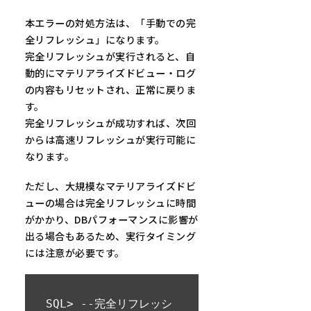
SQL> select 
本エラーの対処方法は、「手動での完
count(*) from 
全リフレッシュ」になります。
MLOG$_TEST_TABLE;

完全リフレッシュが実行されると、自
動的にマテリアライズドビュー・ログ
  COUNT(*)

の内容もリセットされ、正常に戻りま
----------

す。
         2
完全リフレッシュが成功すれば、次回
からは高速リフレッシュが実行可能に
なります。
ただし、大規模なマテリアライズドビ
ューの場合は完全リフレッシュに時間
がかかり、DBパフォーマンスに影響が
出る場合もあるため、実行タイミング
には注意が必要です。
SQL> --完全リフレッシ