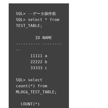
insertを実施

SQL> delete from 
TEST_TABLE;

SQL> --データ操作前

SQL> select * from 
3 rows deleted.

TEST_TABLE;

SQL> insert into 
        ID NAME

TEST_TABLE values 
---------- --------
(12345,'A');

--

      11111 a

1 row created.

      22222 b

      33333 c

SQL> insert into 
TEST_TABLE values 
SQL> select 
(67890,'B');

count(*) from 
MLOG$_TEST_TABLE;

1 row created.

  COUNT(*)
