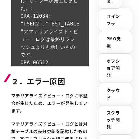
行1でエラーが発生しまし
IoT
た。:

ORA-12034:

ITイン
フラ
"USER2"."TEST_TABLE
"のマテリアライズド・ビ
PMO支
ュー・ログは最終リフレ
援
ッシュよりも新しいもの
です。

オフシ
ORA-06512: 
ョア開
"SYS.DBMS_SNAPSHOT_
発
KKXRCA", 行2960

２．エラー原因
ORA-06512: 
クラウ
"SYS.DBMS_SNAPSHOT_
マテリアライズドビュー・ログに不整
ド
KKXRCA", 行2378

合が生じたため、エラーが発生してい
ORA-06512: 
ます。
スクラ
"SYS.DBMS_SNAPSHOT_
ッチ開
マテリアライズドビュー・ログとは対
KKXRCA", 行85

発
象テーブルの差分更新を記録したもの
ORA-06512: 
で、高速リフレッシュ時に使用されま