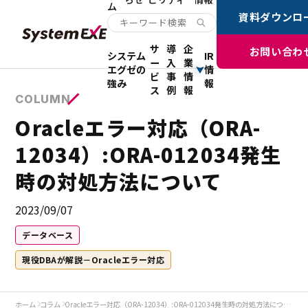
ム
資料ダウンロ
サ
導
企
お問い合わ
システム
IR
ー
入
業
エグゼの
情
ビ
事
情
強み
報
ス
例
報
COLUMN
Oracleエラー対応（ORA-
12034）:ORA-012034発生
時の対処方法について
2023/09/07
データベース
現役DBAが解説－Oracleエラー対応
ホーム
コラム
Oracleエラー対応（ORA-12034）:ORA-012034発生時の対処方法について