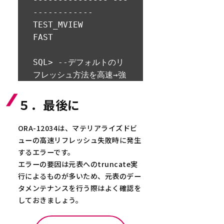
------------

TEST_MVIEW      
FAST

SQL> --デフォルトのリ
フレッシュ方法を高速→強
制に変更

SQL> ALTER 
５．最後に
MATERIALIZED VIEW 
TEST_MVIEW REFRESH 
ORA-12034は、マテリアライズドビ
FORCE;

ューの高速リフレッシュ失敗時に発生
するエラーです。
マテリアライズド・ビュ
エラーの要因は元表へのtruncate実
ーが変更されました。

行によるものが多いため、元表のデー
タメンテナンスを行う際はよく確認を
SQL> --リフレッシュ方
しておきましょう。
法変更後確認
