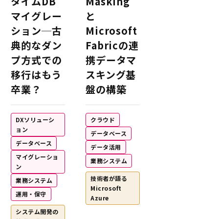
タイムDB
Masking
マイグレー
と
ション─古
Microsoft
典的なダン
Fabricの連
プ方式での
携データマ
移行はもう
スキング基
卒業？
盤の構築
DXソリューシ
クラウド
ョン
データベース
データベース
データ活用
マイグレーショ
業務システム
ン
技術者が語る
業務システム
Microsoft
運用・保守
Azure
システム開発の