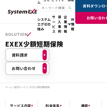
ム
資料ダウンロ
サ
導
企
お問い合わ
システム
IR
ー
入
業
エグゼの
情
ビ
事
情
強み
報
ス
例
報
SOLUTION
EXEX少額短期保険
資料請求
お問い合わせ
ホーム
提供サービス
EXEX少額短期保険
サービス内容
料金体系
機能