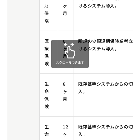
財
ヶ
けるシステム導入。
保
月
険
医
6
新規の少額短期保険業者立ち
療
ヶ
けるシステム導入。
保
月
スクロールできます
険
生
8
既存基幹システムからの切り
命
ヶ
入。
保
月
険
生
12
既存基幹システムからの切り
命
ヶ
入。