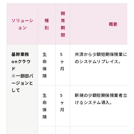
開
ソリューシ
種
発
概要
ョン
別
期
間
基幹業務
生
5
共済から少額短期保険業に移
onクラウ
命
ヶ
のシステムリプレイス。
ド
保
月
※一部旧バ
険
ージョンと
して
生
5
新規の少額短期保険業者立ち
命
ヶ
けるシステム導入。
保
月
険