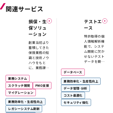
関連サービス
損保・生
テストエ
保ソリュ
ース
ーション
特許取得の個
人情報解析機
創業当初より
能で、システ
蓄積してきた
ム開発に欠か
保険業務の知
せないテスト
識と技術ノウ
データを簡単
ハウをもと
に生成しま
に、業務課題
す。
データベース
の解決に向け
たITコンサルテ
業務システム
業務効率化・生産性向上
ィングや上流
スクラッチ開発
PMO支援
工程から開
データ管理･分析
マイグレーション
発・保守業務
コスト最適化
に至るまで、
業務効率化・生産性向上
セキュリティ強化
損害保険・生
命保険業務に
レガシーシステム刷新