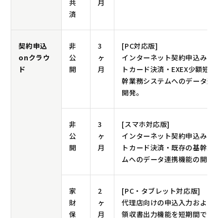
共
月
済
契約申込
非
3
[PC対応版]
onクラウ
公
ヶ
インターネット契約申込み・
ド
開
月
トカード決済・EXEX少額短
幹業務システムへのデータ連
開発。
非
3
[スマホ対応版]
公
ヶ
インターネット契約申込み・
開
月
トカード決済・既存の基幹業
ムへのデータ連携機能の開発
家
2
[PC・タブレット対応版]
財
ヶ
代理店向けの申込入力および
保
月
領収書出力機能を短期間で開