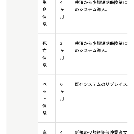
生
4
共済から少額短期保険業に移
命
ヶ
のシステム導入。
保
月
険
死
3
共済から少額短期保険業に移
亡
ヶ
のシステム導入。
保
月
険
ペ
6
既存システムのリプレイス。
ッ
ヶ
ト
月
保
険
家
4
新規の少額短期保険業者立ち