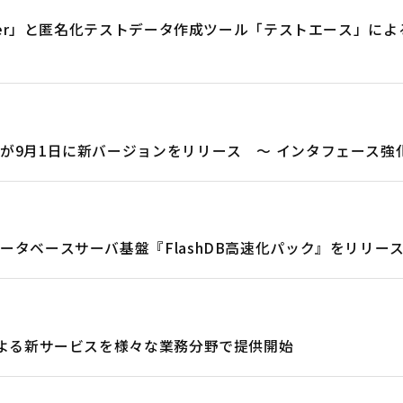
ider」と匿名化テストデータ作成ツール「テストエース」に
9月1日に新バージョンをリリース ～ インタフェース強化
タベースサーバ基盤『FlashDB高速化パック』をリリー
による新サービスを様々な業務分野で提供開始