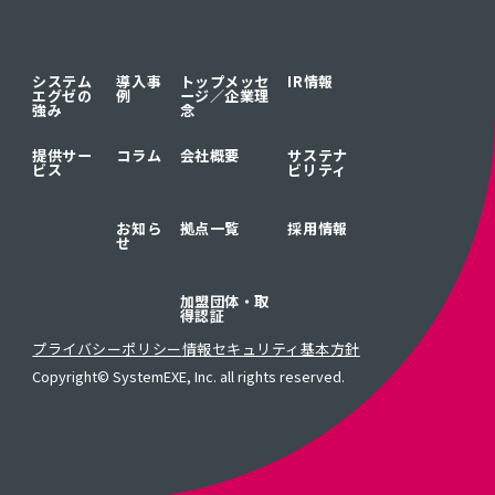
システム
導入事
トップメッセ
IR情報
エグゼの
例
ージ／
企業理
強み
念
提供サー
コラム
会社概要
サステナ
ビス
ビリティ
お知ら
拠点一覧
採用情報
せ
加盟団体・取
得認証
プライバシーポリシー
情報セキュリティ基本方針
Copyright© SystemEXE, Inc. all rights reserved.