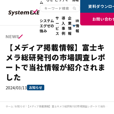
ム
資料ダウンロ
サ
導
企
お問い合わ
システム
IR
ー
入
業
エグゼの
情
ビ
事
情
強み
報
ス
例
報
NEWS
【メディア掲載情報】富士キ
メラ総研発刊の市場調査レポ
ートで当社情報が紹介されま
した
2024/03/13
お知らせ
ホーム
お知らせ
【メディア掲載情報】富士キメラ総研発刊の市場調査レポートで当社情報が紹介されました