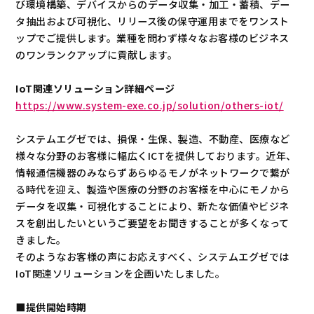
び環境構築、デバイスからのデータ収集・加工・蓄積、デー
タ抽出および可視化、リリース後の保守運用までをワンスト
ップでご提供します。業種を問わず様々なお客様のビジネス
のワンランクアップに貢献します。
IoT関連ソリューション詳細ページ
https://www.system-exe.co.jp/solution/others-iot/
システムエグゼでは、損保・生保、製造、不動産、医療など
様々な分野のお客様に幅広くICTを提供しております。近年、
情報通信機器のみならずあらゆるモノがネットワークで繋が
る時代を迎え、製造や医療の分野のお客様を中心にモノから
データを収集・可視化することにより、新たな価値やビジネ
スを創出したいというご要望をお聞きすることが多くなって
きました。
そのようなお客様の声にお応えすべく、システムエグゼでは
IoT関連ソリューションを企画いたしました。
■提供開始時期