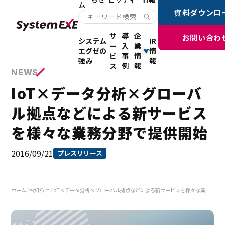
ム
資料ダウンロ
サ
導
企
お問い合わ
システム
IR
ー
入
業
エグゼの
情
ビ
事
情
強み
報
ス
例
報
NEWS
IoT×データ分析×グローバ
ル拠点などによる新サービス
を様々な業務分野で提供開始
2016/09/21
プレスリリース
ホーム
お知らせ
IoT×データ分析×グローバル拠点などによる新サービスを様々な業務分野で提供開始