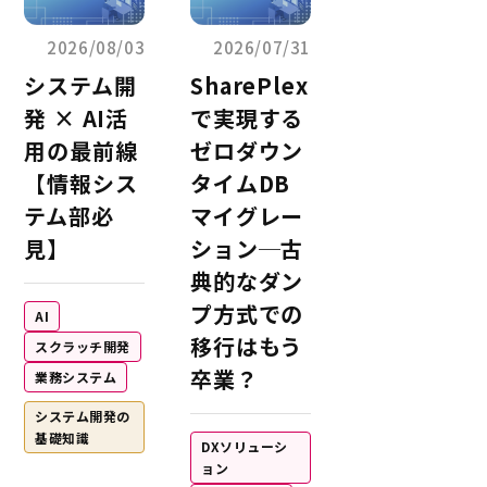
2026/08/03
2026/07/31
システム開
SharePlex
発 × AI活
で実現する
用の最前線
ゼロダウン
【情報シス
タイムDB
テム部必
マイグレー
見】
ション─古
典的なダン
プ方式での
AI
移行はもう
スクラッチ開発
卒業？
業務システム
システム開発の
基礎知識
DXソリューシ
ョン