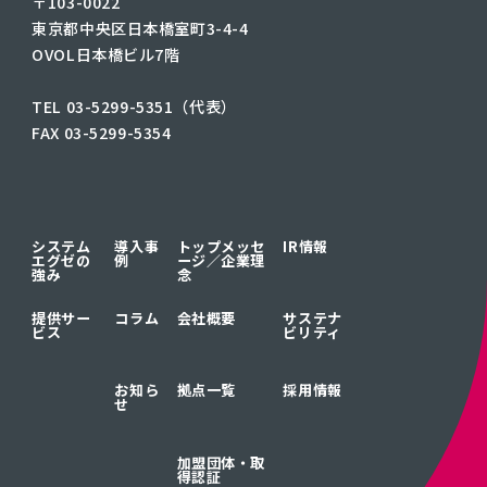
〒103-0022
東京都中央区日本橋室町3-4-4
OVOL日本橋ビル7階
TEL 03-5299-5351（代表）
FAX 03-5299-5354
システム
導入事
トップメッセ
IR情報
エグゼの
例
ージ／
企業理
強み
念
提供サー
コラム
会社概要
サステナ
ビス
ビリティ
お知ら
拠点一覧
採用情報
せ
加盟団体・取
得認証