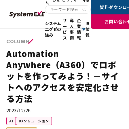
ム
資料ダウンロ
サ
導
企
お問い合わ
システム
IR
ー
入
業
エグゼの
情
ビ
事
情
強み
報
ス
例
報
COLUMN
Automation
Anywhere（A360）でロボ
ットを作ってみよう！－サイ
トへのアクセスを安定化させ
る方法
2023/12/26
AI
DXソリューション