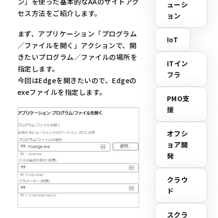
ン」を使った基本的なAAのサイトアク
ューシ
セス方法をご紹介します。
ョン
まず、アプリケーション「プログラム
IoT
／ファイルを開く」アクションで、開
きたいプログラム／ファイルの場所を
ITイン
指定します。
フラ
今回はEdgeを開きたいので、Edgeの
exeファイルを指定します。
PMO支
援
オフシ
ョア開
発
クラウ
ド
スクラ