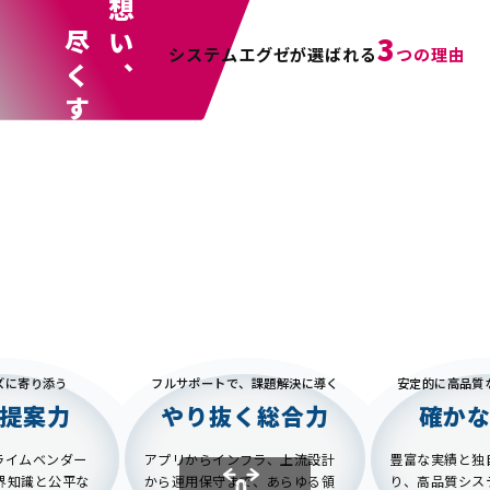
技術を尽くす
人を想い、
3
システムエグゼが選ばれる
つの理由
ズに寄り添う
フルサポートで、課題解決に導く
安定的に高品質
提案力
やり抜く総合力
確か
プライムベンダー
アプリからインフラ、上流設計
豊富な実績と独
界知識と公平な
から運用保守まで、あらゆる領
り、高品質シス