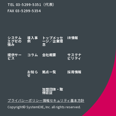
TEL 03-5299-5351（代表）
FAX 03-5299-5354
システム
導入事
トップメッセ
IR情報
エグゼの
例
ージ／
企業理
強み
念
提供サー
コラム
会社概要
サステナ
ビス
ビリティ
お知ら
拠点一覧
採用情報
せ
加盟団体・取
得認証
プライバシーポリシー
情報セキュリティ基本方針
Copyright© SystemEXE, Inc. all rights reserved.