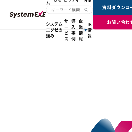
ム
資料ダウンロ
サ
導
企
お問い合わ
システム
IR
ー
入
業
エグゼの
情
ビ
事
情
強み
報
ス
例
報