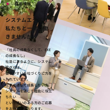
採用情報
システムエグゼで
私たちと一緒に働
きませんか
「社員の成長なくして、EXE
の成長なし」
社是にあるように、システム
エグゼは、
働きやすい会社づくりに力を
入れています。
仕事を通して成長したい方、
システムを通じて社会に役立
ちたい
という想いのある方のご応募
をお待ちしております。