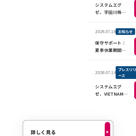
システムエグ
ゼ、宇田川株式
会社におけるワ
ークフローシス
2026.07.16
お知らせ
テム
「AppRemo（ア
保守サポート：
ップリモ）」の
夏季休業期間の
導入事例を公開
お知らせ
プレスリ
2026.07.14
ース
システムエグ
ゼ、VIETNAM
WASHINにおけ
る生産管理パッ
ケージ「EXEX生
産管理」の導入
事例を公開
詳しく見る