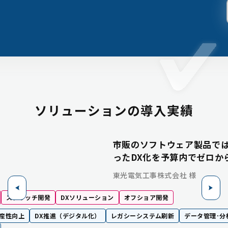
ソリューションの導入実績
市販のソフトウェア製品で
ったDX化を予算内でゼロか
東光電気工事株式会社 様
スクラッチ開発
DXソリューション
オフショア開発
生産性向上
DX推進（デジタル化）
レガシーシステム刷新
データ管理･分