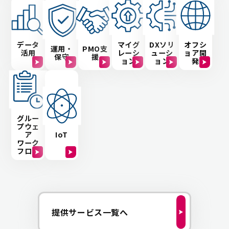
データ
マイグ
DXソリ
オフシ
PMO支
運用・
活用
レーシ
ューシ
ョア開
援
保守
ョン
ョン
発
グルー
プウェ
ア
IoT
ワーク
フロー
提供サービス一覧へ