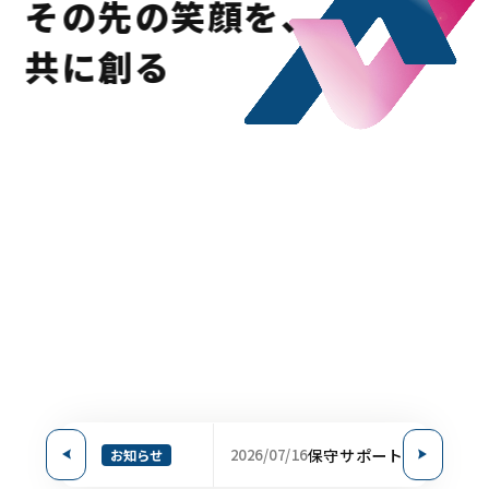
その先の笑顔を、
共に創る
ムエグゼ、宇田川株式会社におけるワークフローシステム「AppRem
2026/07/16
保守サポート：夏季休業
お知らせ
プレ