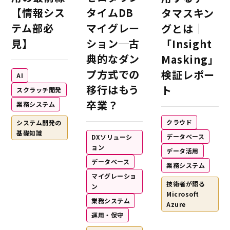
【情報シス
タイムDB
タマスキン
テム部必
マイグレー
グとは｜
見】
ション─古
「Insight
典的なダン
Masking」
プ方式での
検証レポー
AI
移行はもう
ト
スクラッチ開発
卒業？
業務システム
クラウド
システム開発の
基礎知識
データベース
DXソリューシ
ョン
データ活用
データベース
業務システム
マイグレーショ
技術者が語る
ン
Microsoft
業務システム
Azure
運用・保守