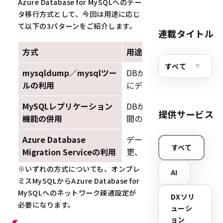
Azure Database for MySQLへのデー
タ移行方式として、今回は用途に応じ
て以下の3パターンをご紹介します。
連載タイトル
方式
用途
mysqldump／mysqlツー
DBが同一構成でデータ量
ルの利用
にデータ移行を行いたい場
MySQLレプリケーション
DBが同一構成でデータ量
提供サービス
機能の併用
間の短縮が必要となる場合
Azure Database
データ量が多く、カラムマ
すべて
Migration Serviceの利用
更、バージョン差異がある
※いずれの方式についても、オンプレ
AI
ミスMySQLからAzure Database for
MySQLへのネットワーク疎通設定が
DXソリ
必要になります。
ューシ
ョン