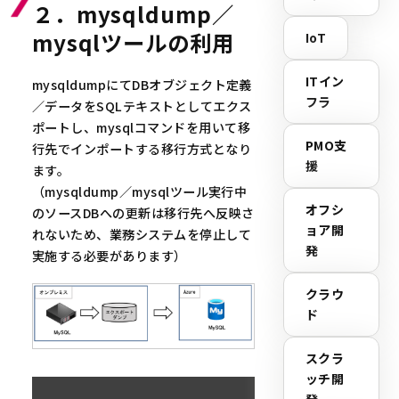
２．mysqldump／
mysqlツールの利用
IoT
ITイン
mysqldumpにてDBオブジェクト定義
フラ
／データをSQLテキストとしてエクス
ポートし、mysqlコマンドを用いて移
PMO支
行先でインポートする移行方式となり
援
ます。
（mysqldump／mysqlツール実行中
オフシ
のソースDBへの更新は移行先へ反映さ
ョア開
れないため、業務システムを停止して
発
実施する必要があります）
クラウ
ド
スクラ
ッチ開