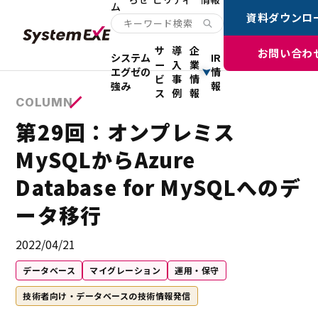
ム
資料ダウンロ
サ
導
企
お問い合わ
システム
IR
ー
入
業
エグゼの
情
ビ
事
情
強み
報
ス
例
報
COLUMN
第29回：オンプレミス
MySQLからAzure
Database for MySQLへのデ
ータ移行
2022/04/21
データベース
マイグレーション
運用・保守
技術者向け・データベースの技術情報発信