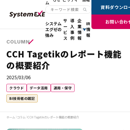
ム
資料ダウンロ
サ
導
企
お問い合わ
システム
IR
ー
入
業
エグゼの
情
ビ
事
情
強み
報
ス
例
報
COLUMN
CCH Tagetikのレポート機能
の概要紹介
2025/03/06
クラウド
データ活用
運用・保守
BI技術者の雑記
ホーム
コラム
CCH Tagetikのレポート機能の概要紹介