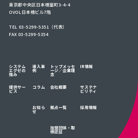
東京都中央区日本橋室町3-4-4
OVOL日本橋ビル7階
TEL 03-5299-5351（代表）
FAX 03-5299-5354
システム
導入事
トップメッセ
IR情報
エグゼの
例
ージ／
企業理
強み
念
提供サー
コラム
会社概要
サステナ
ビス
ビリティ
お知ら
拠点一覧
採用情報
せ
加盟団体・取
得認証