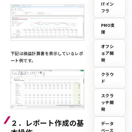
ITイン
フラ
PMO支
援
オフシ
ョア開
下記は損益計算書を表示しているレポ
発
ート例です。
クラウ
ド
スクラ
ッチ開
発
２．レポート作成の基
データ
ベース