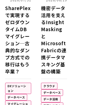
SharePlex
機密データ
で実現する
活用を支え
ゼロダウン
るInsight
タイムDB
Masking
マイグレー
と
ション─古
Microsoft
典的なダン
Fabricの連
プ方式での
携データマ
移行はもう
スキング基
卒業？
盤の構築
DXソリューシ
クラウド
ョン
データベース
データベース
データ活用
マイグレーショ