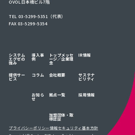
OVOL日本橋ビル7階
TEL 03-5299-5351（代表）
FAX 03-5299-5354
システム
導入事
トップメッセ
IR情報
エグゼの
例
ージ／
企業理
強み
念
提供サー
コラム
会社概要
サステナ
ビス
ビリティ
お知ら
拠点一覧
採用情報
せ
加盟団体・取
得認証
プライバシーポリシー
情報セキュリティ基本方針