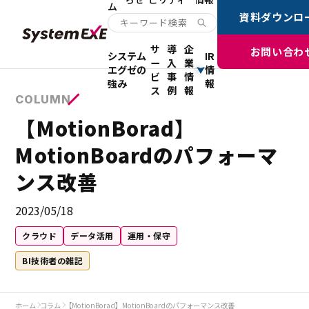
ム
資料ダウンロ
サ
導
企
お問い合わ
システム
IR
ー
入
業
エグゼの
情
ビ
事
情
強み
報
ス
例
報
COLUMN
【MotionBorad】
MotionBoardのパフォーマ
ンス改善
2023/05/18
クラウド
データ活用
運用・保守
BI技術者の雑記
ホーム
コラム
【MotionBorad】MotionBoardのパフォーマンス改善