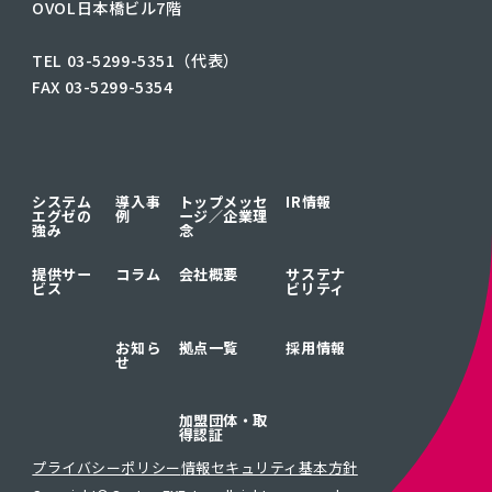
OVOL日本橋ビル7階
TEL 03-5299-5351（代表）
FAX 03-5299-5354
システム
導入事
トップメッセ
IR情報
エグゼの
例
ージ／
企業理
強み
念
提供サー
コラム
会社概要
サステナ
ビス
ビリティ
お知ら
拠点一覧
採用情報
せ
加盟団体・取
得認証
プライバシーポリシー
情報セキュリティ基本方針