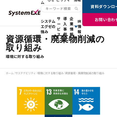
ム
資料ダウンロ
サ
導
企
お問い合わ
システム
IR
ー
入
業
エグゼの
情
ビ
事
情
強み
報
ス
例
報
資源循環・廃棄物削減の
取り組み
環境に対する取り組み
ホーム
サステナビリティ
環境に対する取り組み
資源循環・廃棄物削減の取り組み