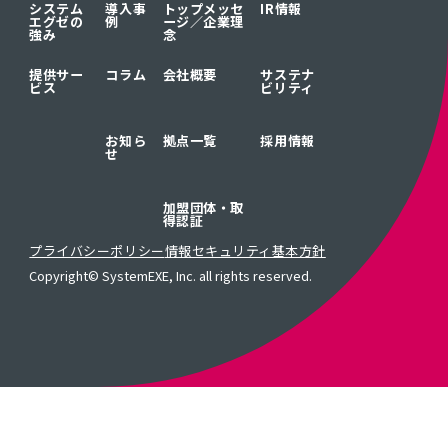
システム
導入事
トップメッセ
IR情報
エグゼの
例
ージ／
企業理
強み
念
提供サー
コラム
会社概要
サステナ
ビス
ビリティ
お知ら
拠点一覧
採用情報
せ
加盟団体・取
得認証
プライバシーポリシー
情報セキュリティ基本方針
Copyright© SystemEXE, Inc. all rights reserved.