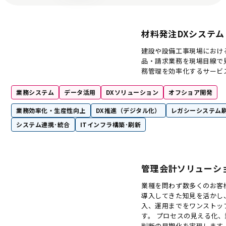
材料発注DXシステム 
建設や設備工事現場におけ
品・請求業務を現場目線で
務管理を効率化するサービ
業務システム
データ活用
DXソリューション
オフショア開発
業務効率化・生産性向上
DX推進（デジタル化）
レガシーシステム
システム連携･統合
ITインフラ構築･刷新
管理会計ソリューシ
業種を問わず数多くのお客
導入してきた知見を活かし
入、運用までをワンストッ
す。 プロセスの見える化
判断の早期化を実現します