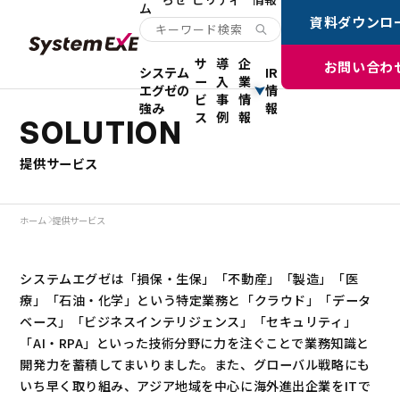
ム
資料ダウンロ
サ
導
企
お問い合わ
システム
IR
ー
入
業
エグゼの
情
ビ
事
情
強み
報
ス
例
報
SOLUTION
提供サービス
ホーム
提供サービス
システムエグゼは「損保・生保」「不動産」「製造」「医
療」「石油・化学」という特定業務と「クラウド」「データ
ベース」「ビジネスインテリジェンス」「セキュリティ」
「AI・RPA」といった技術分野に力を注ぐことで業務知識と
開発力を蓄積してまいりました。また、グローバル戦略にも
いち早く取り組み、アジア地域を中心に海外進出企業をITで