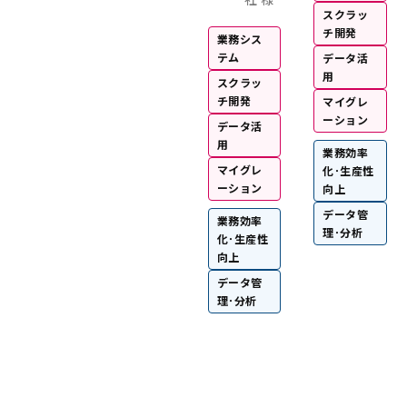
スクラッ
チ開発
業務シス
テム
データ活
用
スクラッ
チ開発
マイグレ
ーション
データ活
用
業務効率
マイグレ
化･生産性
ーション
向上
データ管
業務効率
理･分析
化･生産性
向上
データ管
理･分析