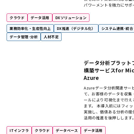
パワーメントを強力にサポ
クラウド
データ活用
DXソリューション
業務効率化・生産性向上
DX推進（デジタル化）
システム連携･統合
データ管理･分析
人材不足
データ分析プラット
構築サービスfor Micr
Azure
Azureデータ分析関連サ
て、お客様のデータを収集・
ールにより可視化まで行え
ます。​ 本導入前にはフィ
実施し、価値ある分析の提
活用の推進を後押しします。
ITインフラ
クラウド
データベース
データ活用