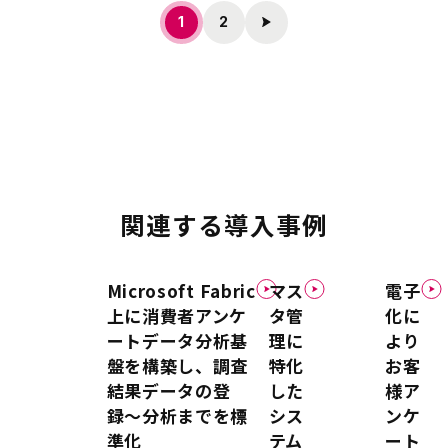
投
1
2
稿
の
ペ
ー
ジ
送
り
関連する導入事例
Microsoft Fabric
マス
電子
上に消費者アンケ
タ管
化に
ートデータ分析基
理に
より
盤を構築し、調査
特化
お客
結果データの登
した
様ア
録〜分析までを標
シス
ンケ
準化
テム
ート