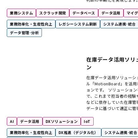
業務システム
スクラッチ開発
データベース
データ活用
マイ
業務効率化・生産性向上
レガシーシステム刷新
システム連携･統合
データ管理･分析
在庫データ活用ソリ
ン
在庫データ活用ソリューショ
ル「MotionBoard」を
ョンです。 ソリューショ
で、これまで担当者の経験
などに依存していた在庫管
データに基づいて適正に管
なります。
AI
データ活用
DXソリューション
IoT
業務効率化・生産性向上
DX推進（デジタル化）
システム連携･統合