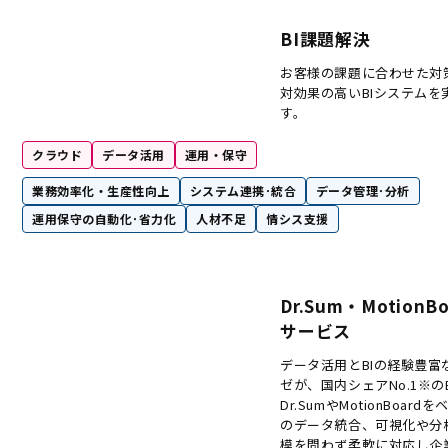
BI課題解決
お客様の課題に合わせた対
対効果の高いBIシステムを
す。
クラウド
データ活用
運用・保守
業務効率化・生産性向上
システム連携･統合
データ管理･分析
運用保守の自動化･省力化
人材不足
情シス支援
Dr.Sum・MotionB
サービス
データ活用とBIの経験豊富
ゼが、国内シェアNo.1※の
Dr.SumやMotionBoard
のデータ統合、可視化や分
模を問わず柔軟に対応し企