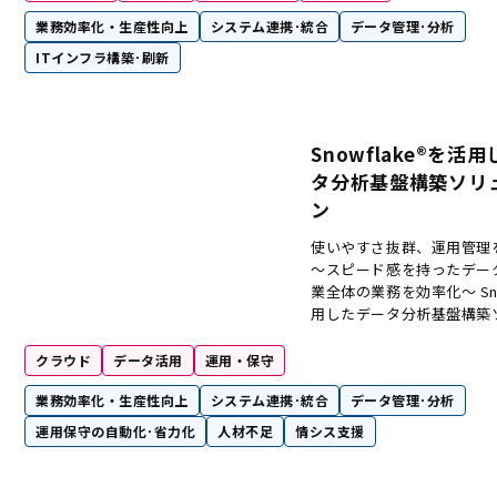
業務効率化・生産性向上
システム連携･統合
データ管理･分析
ITインフラ構築･刷新
Snowflake®を活
タ分析基盤構築ソリ
ン
使いやすさ抜群、運用管理
～スピード感を持ったデー
業全体の業務を効率化～ Sno
用したデータ分析基盤構築
クラウド
データ活用
運用・保守
業務効率化・生産性向上
システム連携･統合
データ管理･分析
運用保守の自動化･省力化
人材不足
情シス支援