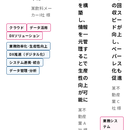
を構
の回
某飲料メー
築
収ス
カーI社 様
し、
ピー
情報
ドが
クラウド
データ活用
を一
向上
DXソリューション
元管
し、
業務効率化･生産性向上
理す
ペー
DX推進（デジタル化）
るこ
パー
とで
レス
システム連携･統合
生産
化も
データ管理･分析
性の
促進
向上
某不
が可
動産
能に
業 C
社 様
某不
動産
業務シス
業 A
テム
社 様