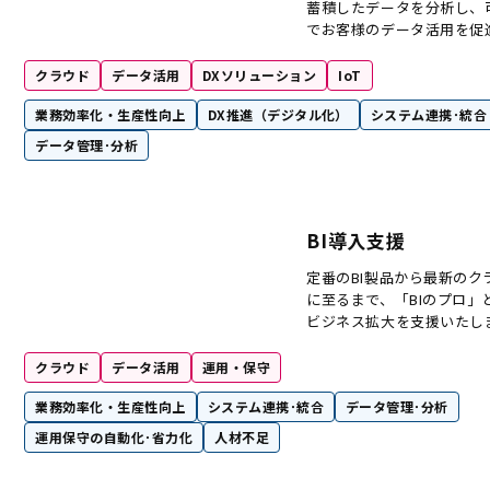
蓄積したデータを分析し、
でお客様のデータ活用を促
クラウド
データ活用
DXソリューション
IoT
業務効率化・生産性向上
DX推進（デジタル化）
システム連携･統合
データ管理･分析
BI導入支援
定番のBI製品から最新のク
に至るまで、「BIのプロ」
ビジネス拡大を支援いたし
クラウド
データ活用
運用・保守
業務効率化・生産性向上
システム連携･統合
データ管理･分析
運用保守の自動化･省力化
人材不足