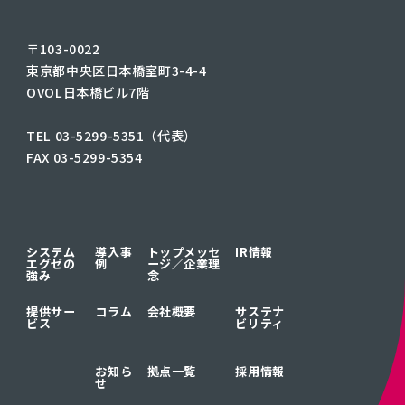
〒103-0022
東京都中央区日本橋室町3-4-4
OVOL日本橋ビル7階
TEL 03-5299-5351（代表）
FAX 03-5299-5354
システム
導入事
トップメッセ
IR情報
エグゼの
例
ージ／
企業理
強み
念
提供サー
コラム
会社概要
サステナ
ビス
ビリティ
お知ら
拠点一覧
採用情報
せ