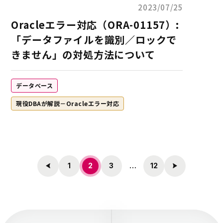
2023/07/25
Oracleエラー対応（ORA-01157）:
「データファイルを識別／ロックで
きません」の対処方法について
データベース
現役DBAが解説－Oracleエラー対応
投
1
2
3
…
12
稿
の
ペ
ー
ジ