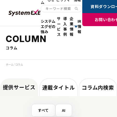
ム
資料ダウンロ
サ
導
企
お問い合わ
システム
IR
ー
入
業
エグゼの
情
ビ
事
情
強み
報
ス
例
報
COLUMN
コラム
ホーム
コラム
提供サービス
連載タイトル
コラム内検索
すべて
AI