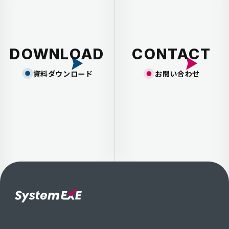
を事業所内だけでなく全事業所のデ
策を調べることができるようになっ
からの評価が高いです。」（山口氏）
んは業務になくてはならない存在に
多少の不具合や不都合があっても、
DOWNLOAD
CONTACT
していこうか、育てていこうか、と
っているのを実感しています。こう
資料ダウンロード
お問い合わせ
るのはPOの力とともに、システムエ
の声にすぐに応えてくれている点も
す」（佐久間氏） オフショアの利用 体制の安定化を
実現 システムエグゼ 海外ビジネス推進室 DM ルー
ンティー ウィーンホアイ 本プロジェクトでは、機能
追加や他事業所への展開により継続
行われましたが、2025年4月にはさ
強化と安定化を図るために、システ
ムのオフショア（BotDev）の利用
開始当初は5名体制でしたが段階的に
在（2026年1月時点）では8名に増
により開発とテストの両面で作業の
体制の安定化につながっています。 
氏は当初オフショア利用には、コミ
やプロジェクトマネジメント面での