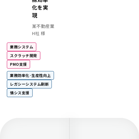
バックが送られてきます。 「こうし
化を実
クにスピード感をもって応えられる
開発だからこそです。打てば響くか
現
らのフィードバックも途切れないし
某不動産業
信頼感が増して本当に使われるもの
思います」（新井氏） 導入の効果 業務効率化だけで
H社 様
はない大きな成果 こうして2020年に千葉事業所での
プロトタイプのリリースが行われた後
業務システム
検査報告書以外にもさまざまな機能
スクラッチ開発
開発が続けられています。2021年に
展開が開始され、システムエグゼも
PMO支援
ポートしました。2025年現在、SDM
業務効率化･生産性向上
業所の7,000人を超えるユーザーが
業務システムとなっています。導入
レガシーシステム刷新
化の効果は大きく、約3年間で26万3,
情シス支援
できたと試算されています。しかし
効率化だけにはとどまりません。「
開を進めていくと、事業所によって
規模や数が異なるため、そもそもの
進め方が異なることがありました。こ
に合わせていくことで、どの事業所
ローや品質で管理できるよう、業務
しました。またトラブルが起きた際