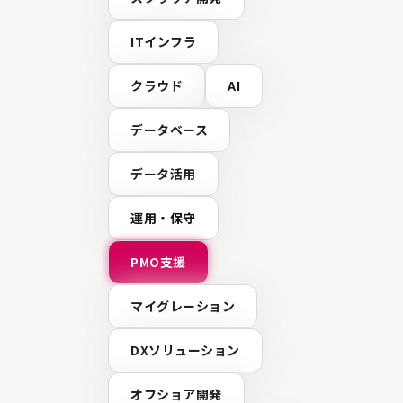
補修の日程調整を依頼する…といっ
行っていました。千葉事業所は規模
補修件数は数百件にものぼり業務負
ITインフラ
修漏れのリスクもありました」補修
漏れがあれば、装置の稼働を止める
クラウド
AI
ど、大きな損失につながりかねませ
スクを減らすため、まずは検査報告
が最優先で進められました。 プロジェクト進行 アジ
データベース
ャイル開発により柔軟でスピーディ
千葉事業所 事業構造改革・DX推進室
データ活用
本プロジェクトの特徴の一つは、ア
採用したことでした。しかし当時は
の経験が豊富なメンバーが少なく、
運用・保守
や資格取得など、アジャイル開発へ
がら、2週間ごとのリリースが続くと
PMO支援
日々が続きました。「現在は毎朝行
ィングも、最初のうちはどの時間帯
マイグレーション
一番効果的なのかもわからず、試行
また機能が追加されることで、最初
ンバーがどんどん増えて、メンバー
DXソリューション
法も変えていく必要がありました」（
進室の片山氏は、アジャイル開発の
オフショア開発
「仕様変更」も当初はシステムエグ