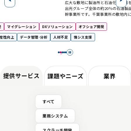
広大な敷地に製油所と石油化学工場
出光グループ全体の約20％の石油製
幹事業所です。千葉事業所の敷地内には
日稼働しているさまざまな装置やパ
り、各装置の定期保守業務は非常に
発
マイグレーション
DXソリューション
オフショア開発
っています。この定期保守業務の効
生産性向上
データ管理･分析
人材不足
情シス支援
2020年にスタートしたのが、「SDM（Sma
Maintenance）くん」プロジェク
同プロジェクトを牽引するDX推進室
きっかけは全社的な取り組みだった
す。「2020年に本社にデジタル変革
的にDXを進めることになりました。
からということで、出光最大のプラ
提供サービス
課題やニーズ
業界
事業所でヒアリングが行われました
に上がってきたのが、定期保守の作
題でした」 生産技術センター システム高度化技術室
先進システム開発グループ 山口幸雄氏 現在、技
すべて
からSDMくんのプロジェクトマネー
生産技術センターの山口氏は、当時
について、現場の負担が大きかった
業務システム
す。 「当時は定期検査で補修が必要
書を保全部門へ渡して補修の依頼を
スクラッチ開発