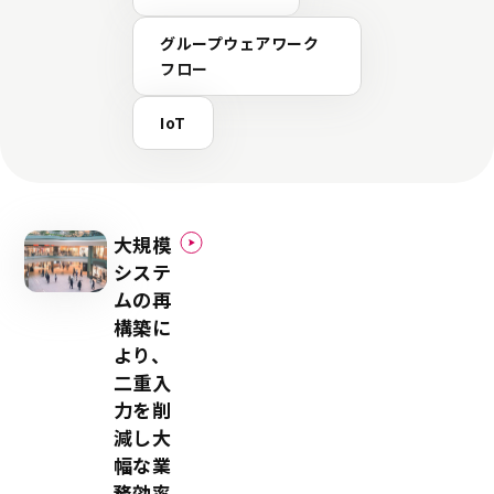
付かず、チームの雰囲気が悪くなっ
もあると振り返ります。「お互いに
グループウェアワーク
ールでの開発に慣れていたこともあ
フロー
当たり前のように起こるアジャイル
かむまで、チームの雰囲気が悪くな
IoT
ともありました（笑）。しかし現在
ジャイル開発を理解しているので、
も我々が本当にやりたいことは何な
っかりヒアリングしてくれて、大き
にくくなってきていると感じます」 千葉事業所 事業
構造改革・DX推進室 新井良太氏 プロジェクトの影
大規模
響範囲が広がっていく中で、大きな
システ
いるのがアジャイル開発の役割であ
ムの再
ーナー（PO）の存在だとDX推進室
ます。「今回のプロジェクトでは、機
構築に
任命され、現場ユーザーと開発側と
より、
います。POはそれぞれ機能の専門家
二重入
能に関しての決定権を持っているた
力を削
ーザーも何か意見があれば、目の前の
良いという状態はとてもわかりやす
減し大
現在はSDMくんにユーザーが直接フ
幅な業
送れる機能も実装しており、日に3～
務効率