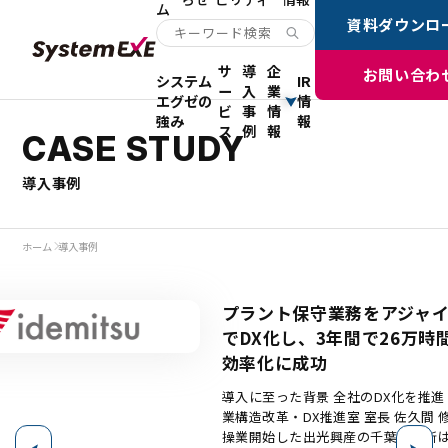
ム
資料ダウンロ
サ
導
企
お問い合わ
システム
IR
ー
入
業
エグゼの
情
ビ
事
情
強み
報
ス
例
報
CASE STUDY
導入事例
ホーム
導入事例
プラント保守業務をアジャ
でDX化し、3年間で26万時
効率化に成功
導入に至った背景 全社のDX化を推進 千葉事業所事
業構造改革・DX推進室 室長 佐久間 修也氏 19
操業開始した出光興産の千葉事業所は