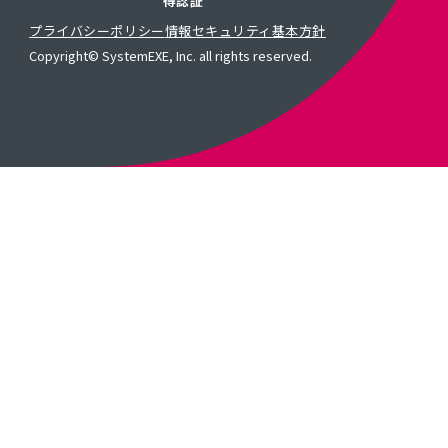
得認証
トの依頼があると、必ずフィードバ
あるのが当たり前でしたが、オフシ
プライバシーポリシー
情報セキュリティ基本方針
くるものについては、フィードバッ
Copyright© SystemEXE, Inc. all rights reserved.
かったんです。システムエグゼのオ
は、1個の不具合への対応依頼から1
見つけて修正してもらえるイメージ
システムの改修よりも、新規の開発
だくほうがフィットする感覚があり
氏）インタビューではシステムエグ
も、オフショア担当者の入念なテス
るとのコメントもあり、プロジェク
フショア開発への高い信頼度が伺え
ョア利用により、手戻りを前提にし
く、前後の影響まで踏まえて確認し
みながら前に進められることが、継
制の安定化につながっています。 今後の展開 業務効
率化からデータ活用へ プロジェクト開始から5年余
りを経て、業務に欠かせないシステム
くん。システムが成長していく中で
後の展望を2つの視点から考えている
「SDMくんが導入されたことで、業
精度の向上が実現しました。次はこ
し、業務がどこで滞ってしまうのか