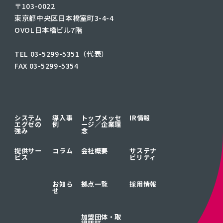
言います。「システムエグゼからオ
〒103-0022
があった当初は、やはり多少の不安
東京都中央区日本橋室町3-4-4
でもまずはやってみようと受け入れ
OVOL日本橋ビル7階
ました」SDMくんの開発は機能ごと
て推進しており、オフショア活用も
TEL 03-5299-5351（代表）
められています。開始当初は2機能で
が、コミュニケーションの要となるブ
FAX 03-5299-5354
名体制となったことで調整力が増し、
の利用へと拡大しています。山口氏
らコミュニケーションに不安があっ
にスタートすると早々に効果を感じ
す。 「まず窓口となるブリッジSE
システム
導入事
トップメッセ
IR情報
の対応がすばらしかったです。依頼
エグゼの
例
ージ／
企業理
強み
念
行うのではなく、依頼した仕様で進
リスクの説明まで、きちんとフィー
提供サー
コラム
会社概要
サステナ
れます。さらに開発のスピード感も
ビス
ビリティ
した。プロジェクトが始まって5年も
た作業にどの程度の時間がかかるの
ます。それがオフショアを利用したら
お知ら
拠点一覧
採用情報
せ
と想定していたものが翌日にはテス
で、とても驚きました。「スピード
質も両立している点は驚きでした。
加盟団体・取